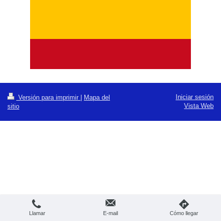
Iniciar sesión
Versión para imprimir
|
Mapa del
Vista Web
sitio
Llamar
E-mail
Cómo llegar